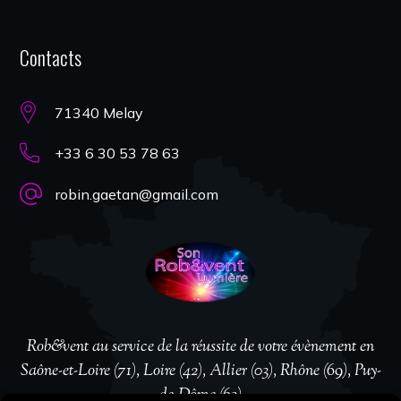
Contacts
71340 Melay
+33 6 30 53 78 63
robin.gaetan@gmail.com
Rob&vent au service de la réussite de votre évènement en
Saône-et-Loire (71), Loire (42), Allier (03), Rhône (69), Puy-
de-Dôme (63)