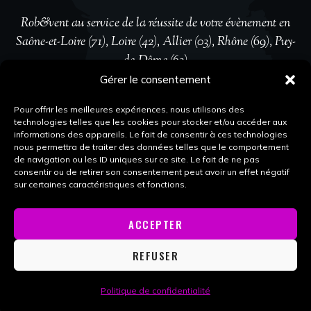
Rob&vent au service de la réussite de votre évènement en
Saône-et-Loire (71), Loire (42), Allier (03), Rhône (69), Puy-
de-Dôme (63)
Gérer le consentement
Suivez-nous
Pour offrir les meilleures expériences, nous utilisons des
technologies telles que les cookies pour stocker et/ou accéder aux
informations des appareils. Le fait de consentir à ces technologies
nous permettra de traiter des données telles que le comportement
de navigation ou les ID uniques sur ce site. Le fait de ne pas
Mentions légales
consentir ou de retirer son consentement peut avoir un effet négatif
sur certaines caractéristiques et fonctions.
Conditions de location
Règles des jeux en bois
ACCEPTER
REFUSER
Copyright © 2025 Rob&vent
Politique de confidentialité