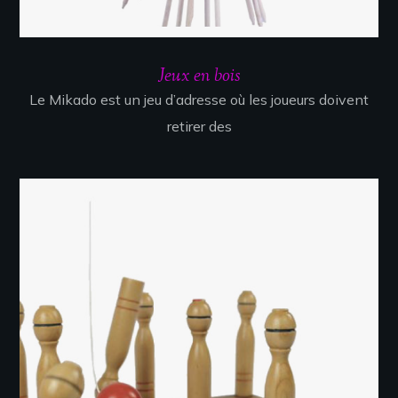
Jeux en bois
Le Mikado est un jeu d’adresse où les joueurs doivent
retirer des