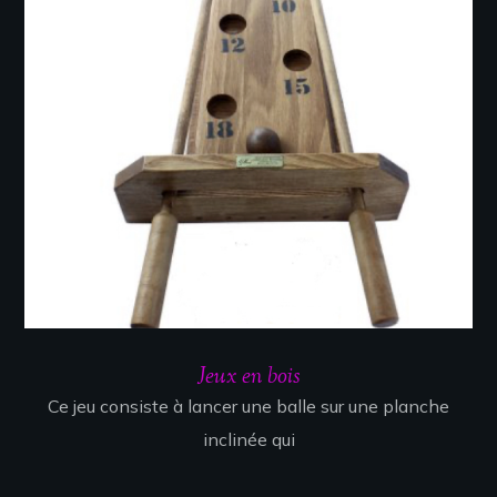
Jeux en bois
Ce jeu consiste à lancer une balle sur une planche
inclinée qui